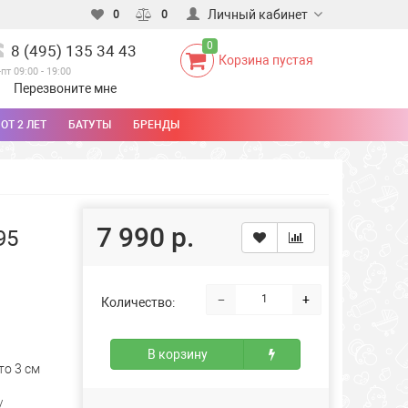
Личный кабинет
0
0
0
8 (495) 135 34 43
Корзина пустая
-пт 09:00 - 19:00
Перезвоните мне
ОТ 2 ЛЕТ
БАТУТЫ
БРЕНДЫ
7 990 р.
95
−
+
Количество:
В корзину
то 3 см
/