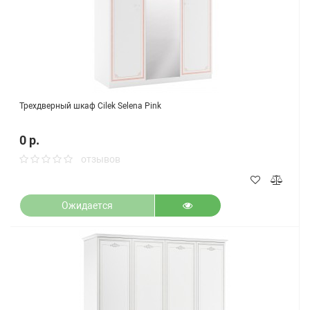
Трехдверный шкаф Cilek Selena Pink
0 р.
отзывов
Ожидается