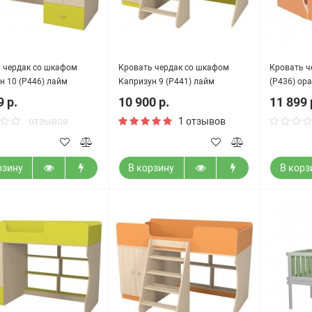
 чердак со шкафом
Кровать чердак со шкафом
Кровать ч
н 10 (Р446) лайм
Капризун 9 (Р441) лайм
(Р436) ор
9 р.
10 900 р.
11 899 
отзывов
1 отзывов
рзину
В корзину
В корз