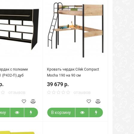
ердак с полками
Кровать чердак Cilek Compact
 (Р432-П) дуб
Mocha 190 на 90 см
й
р.
39 679 р.
отзывов
отзывов
ину
В корзину