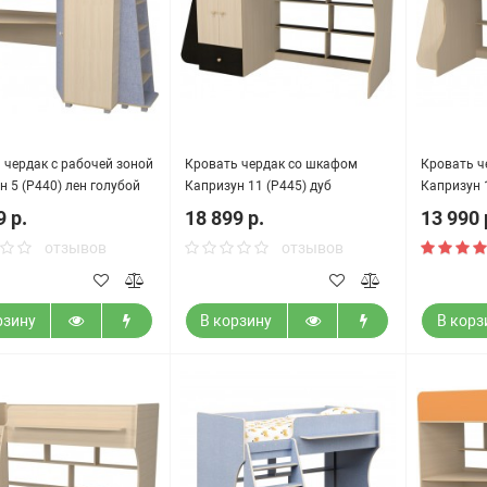
 чердак с рабочей зоной
Кровать чердак со шкафом
Кровать ч
н 5 (Р440) лен голубой
Капризун 11 (Р445) дуб
Капризун 
миланский
9 р.
18 899 р.
13 990 
отзывов
отзывов
рзину
В корзину
В корз