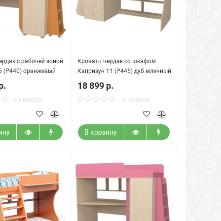
ердак с рабочей зоной
Кровать чердак со шкафом
5 (Р440) оранжевый
Капризун 11 (Р445) дуб млечный
р.
18 899 р.
отзывов
отзывов
ину
В корзину