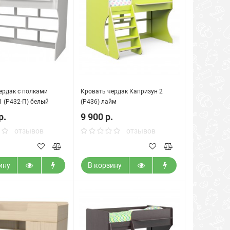
ердак с полками
Кровать чердак Капризун 2
1 (Р432-П) белый
(Р436) лайм
р.
9 900 р.
отзывов
отзывов
ину
В корзину