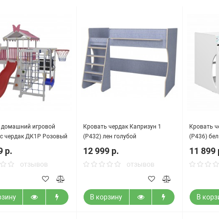
 домашний игровой
Кровать чердак Капризун 1
Кровать ч
с чердак ДК1Р Розовый
(Р432) лен голубой
(Р436) бе
9 р.
12 999 р.
11 899 
отзывов
отзывов
рзину
В корзину
В корз