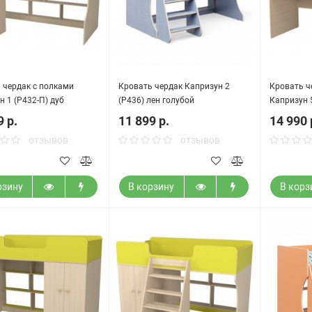
 чердак с полками
Кровать чердак Капризун 2
Кровать ч
н 1 (Р432-П) дуб
(Р436) лен голубой
Капризун 
й
9 р.
11 899 р.
14 990 
отзывов
отзывов
рзину
В корзину
В корз