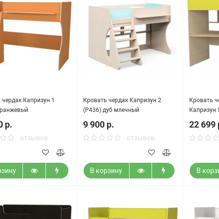
 чердак Капризун 1
Кровать чердак Капризун 2
Кровать ч
оранжевый
(Р436) дуб млечный
Капризун 
0 р.
9 900 р.
22 699 
отзывов
отзывов
рзину
В корзину
В корз