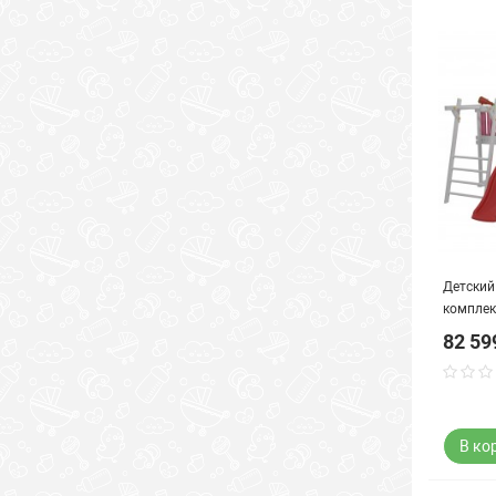
Детский
комплек
82 59
В ко