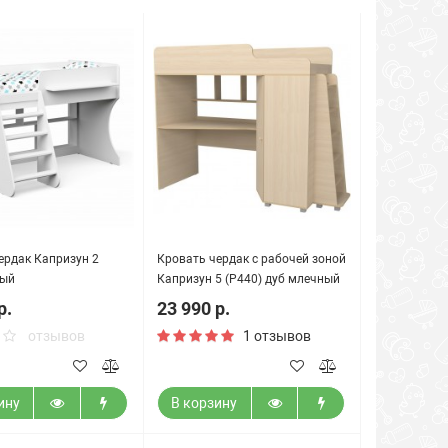
ердак Капризун 2
Кровать чердак с рабочей зоной
лый
Капризун 5 (Р440) дуб млечный
р.
23 990 р.
отзывов
1 отзывов
ину
В корзину