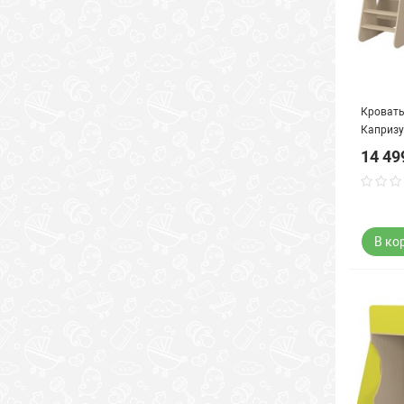
Кровать
Капризу
млечны
14 49
В ко