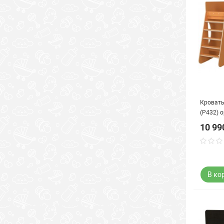
Кровать
(Р432) 
10 99
В ко