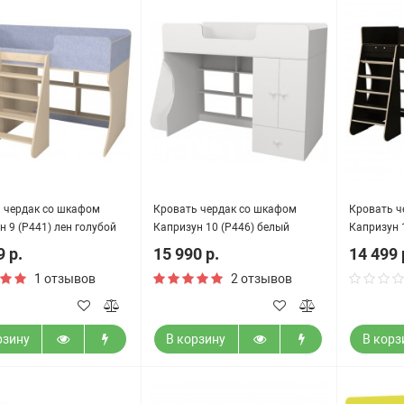
 чердак со шкафом
Кровать чердак со шкафом
Кровать ч
н 9 (Р441) лен голубой
Капризун 10 (Р446) белый
Капризун 1
милански
9 р.
15 990 р.
14 499 
1 отзывов
2 отзывов
рзину
В корзину
В корз