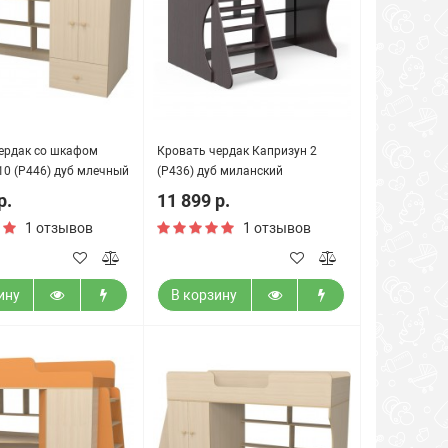
ердак со шкафом
Кровать чердак Капризун 2
10 (Р446) дуб млечный
(Р436) дуб миланский
р.
11 899 р.
1 отзывов
1 отзывов
ину
В корзину