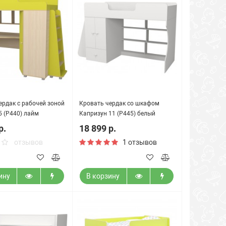
ердак с рабочей зоной
Кровать чердак со шкафом
5 (Р440) лайм
Капризун 11 (Р445) белый
р.
18 899 р.
отзывов
1 отзывов
ину
В корзину