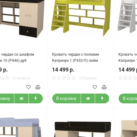
 чердак со шкафом
Кровать чердак с полками
Кровать ч
н 10 (Р446) дуб
Капризун 1 (Р432-П) лайм
Капризун 
кий
9 р.
14 499 р.
14 499 
отзывов
отзывов
рзину
В корзину
В корз