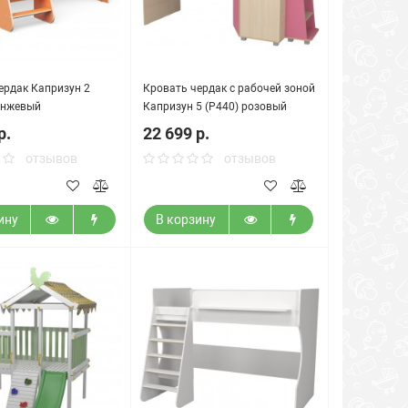
ердак Капризун 2
Кровать чердак с рабочей зоной
анжевый
Капризун 5 (Р440) розовый
р.
22 699 р.
отзывов
отзывов
ину
В корзину