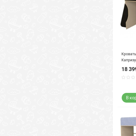
Кровать
Капризу
миланс
18 39
В ко