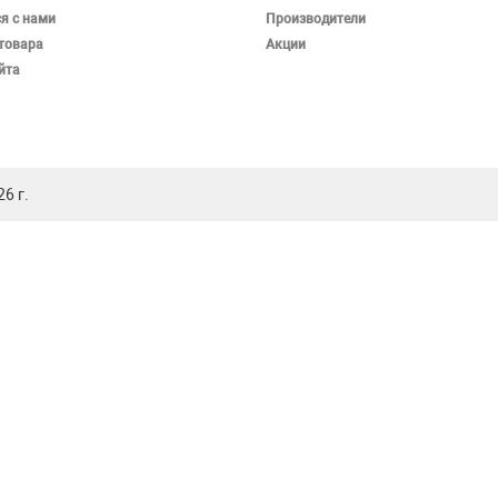
я с нами
Производители
товара
Акции
йта
6 г.