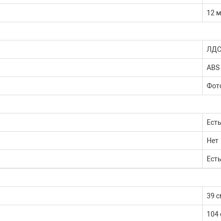
12 
ЛД
ABS
Фот
Ест
Нет
Ест
39 с
104 