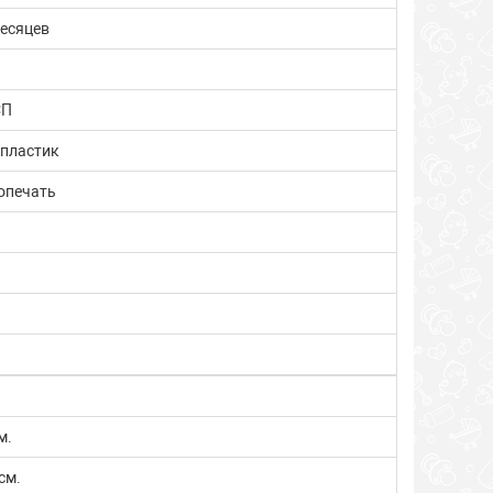
месяцев
СП
 пластик
опечать
ь
ь
м.
см.