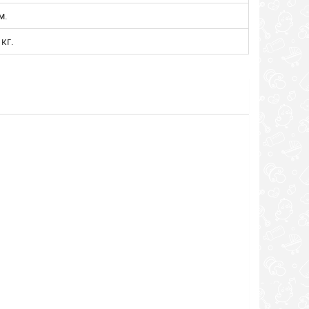
м.
 кг.